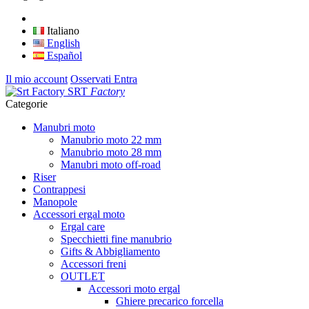
Italiano
English
Español
Il mio account
Osservati
Entra
SRT
Factory
Categorie
Manubri moto
Manubrio moto 22 mm
Manubrio moto 28 mm
Manubri moto off-road
Riser
Contrappesi
Manopole
Accessori ergal moto
Ergal care
Specchietti fine manubrio
Gifts & Abbigliamento
Accessori freni
OUTLET
Accessori moto ergal
Ghiere precarico forcella