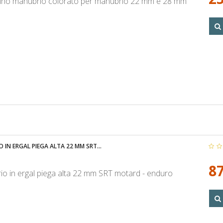
ino manubrio colorato per manubrio 22 mm e 28 mm
 IN ERGAL PIEGA ALTA 22 MM SRT...
87
o in ergal piega alta 22 mm SRT motard - enduro