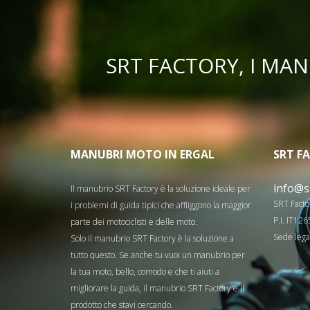
SRT FACTORY, I MA
MANUBRI MOTO
IN ERGAL
SRT F
info@s
Il manubrio SRT Factory è la soluzione ideale per
SRT Factor
i problemi di guida tipici che affliggono la maggior
P.I. IT1
parte dei motociclisti e delle moto.
Sede legal
Solo il manubrio SRT Factory è la soluzione a
tutto questo. Se anche tu vuoi un manubrio per
la tua moto, bello, comodo e che ti aiuti a
migliorare la guida, il manubrio SRT Factory è il
prodotto che stavi cercando.