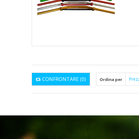
CONFRONTARE (
0
)
Prezzo: più
Ordina per