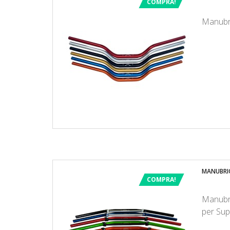
COMPRA!
Manubri
MANUBRIO
COMPRA!
Manubri
per Su