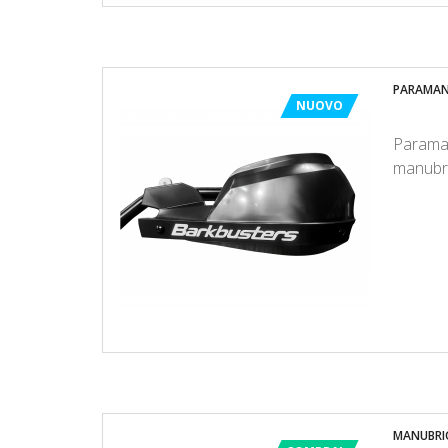
PARAMANI
NUOVO
Paraman
manubr
MANUBRIO