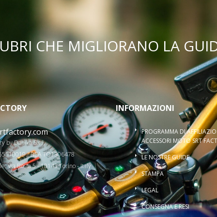
NUBRI CHE MIGLIORANO LA GUI
ACTORY
INFORMAZIONI
rtfactory.com
PROGRAMMA DI AFFILIAZI
ACCESSORI MOTO SRT FAC
y by Danika S.r.l.
2655510019 - REA TO1306478
LE NOSTRE GUIDE
e: Via Rosta 5 - 10143 Torino - Italy
STAMPA
LEGAL
CONSEGNA E RESI