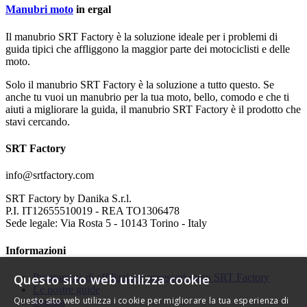
Manubri moto
in ergal
Il manubrio SRT Factory è la soluzione ideale per i problemi di
guida tipici che affliggono la maggior parte dei motociclisti e delle
moto.
Solo il manubrio SRT Factory è la soluzione a tutto questo. Se
anche tu vuoi un manubrio per la tua moto, bello, comodo e che ti
aiuti a migliorare la guida, il manubrio SRT Factory è il prodotto che
stavi cercando.
SRT Factory
info@srtfactory.com
SRT Factory by Danika S.r.l.
P.I. IT12655510019 - REA TO1306478
Sede legale: Via Rosta 5 - 10143 Torino - Italy
Informazioni
Programma di affiliazione accessori moto SRT Factory
Questo sito web utilizza cookie
Le nostre guide
Questo sito web utilizza i cookie per migliorare la tua esperienza di
Stampa