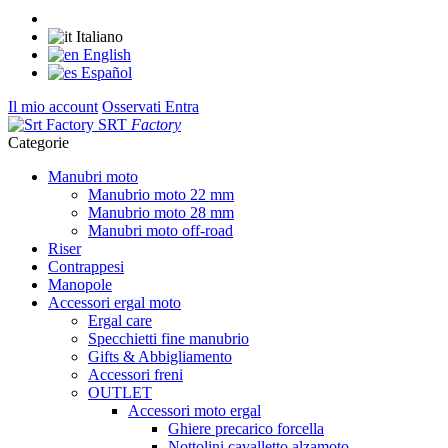
Italiano
English
Español
Il mio account
Osservati
Entra
SRT
Factory
Categorie
Manubri moto
Manubrio moto 22 mm
Manubrio moto 28 mm
Manubri moto off-road
Riser
Contrappesi
Manopole
Accessori ergal moto
Ergal care
Specchietti fine manubrio
Gifts & Abbigliamento
Accessori freni
OUTLET
Accessori moto ergal
Ghiere precarico forcella
Nottolini cavalletto alzamoto