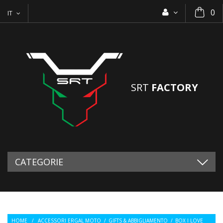
0
IT
SRT
FACTORY
CATEGORIE
HOME
/
ACCESSORI ERGAL MOTO
/
GIFTS & ABBIGLIAMENTO
/
BOX I LOVE