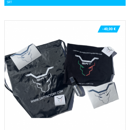
SRT
-40,00 €