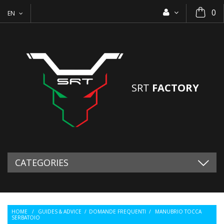
0
EN
SRT
FACTORY
CATEGORIES
HOME
/
GUIDES & ADVICE
/
DOMANDE FREQUENTI
/
MANUBRIO TOCCA
SERBATOIO