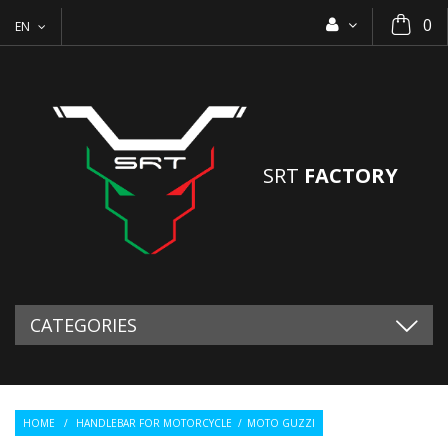
0
EN
SRT
FACTORY
CATEGORIES
HOME
/
HANDLEBAR FOR MOTORCYCLE
/
MOTO GUZZI