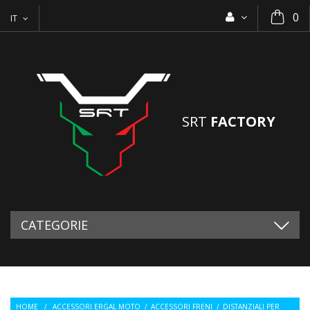
0
IT
SRT
FACTORY
CATEGORIE
HOME
/
ACCESSORI ERGAL MOTO
/
ACCESSORI FRENI
/
DISTANZIALI PER