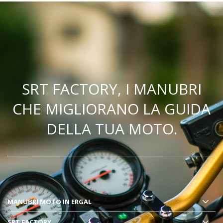
SRT FACTORY, I MANUBRI
CHE MIGLIORANO LA GUIDA
DELLA TUA MOTO.
MANUBRI MOTO
IN ERGAL
SRT FACTORY