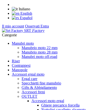
Italiano
English
Español
Il mio account
Osservati
Entra
SRT
Factory
Categorie
Manubri moto
Manubrio moto 22 mm
Manubrio moto 28 mm
Manubri moto off-road
Riser
Contrappesi
Manopole
Accessori ergal moto
Ergal care
Specchietti fine manubrio
Gifts & Abbigliamento
Accessori freni
OUTLET
Accessori moto ergal
Ghiere precarico forcella
Nottolini cavalletto alzamoto