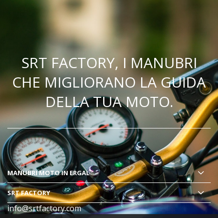
SRT FACTORY, I MANUBRI
CHE MIGLIORANO LA GUIDA
DELLA TUA MOTO.
MANUBRI MOTO
IN ERGAL
SRT FACTORY
info@srtfactory.com