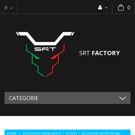
0
IT
SRT
FACTORY
CATEGORIE
HOME
/
ACCESSORI ERGAL MOTO
/
OUTLET
/
ACCESSORI MOTO ERGAL
/