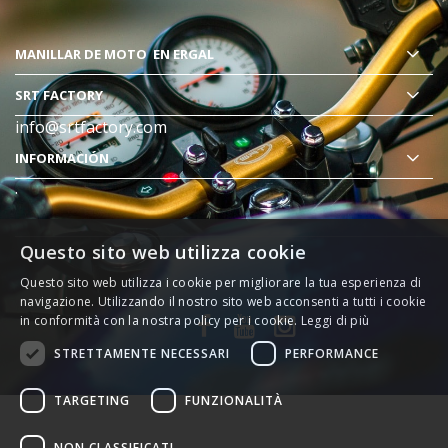
MANILLAR DE MOTO
EN ERGAL
SRT FACTORY
info@srtfactory.com
INFORMACIÓN
.
Questo sito web utilizza cookie
Questo sito web utilizza i cookie per migliorare la tua esperienza di
navigazione. Utilizzando il nostro sito web acconsenti a tutti i cookie
in conformità con la nostra policy per i cookie.
Leggi di più
STRETTAMENTE NECESSARI
PERFORMANCE
TARGETING
FUNZIONALITÀ
NON CLASSIFICATI