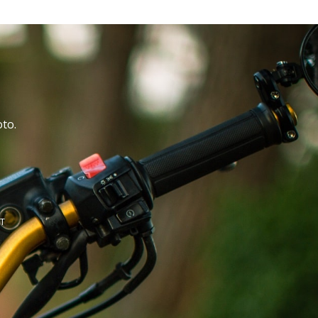
oto.
RT