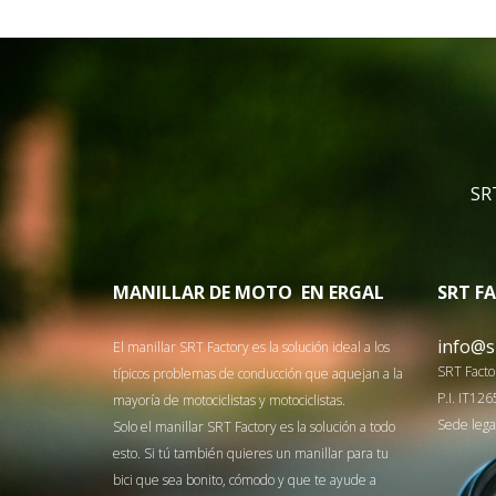
SRT
MANILLAR DE MOTO
EN ERGAL
SRT F
info@s
El manillar SRT Factory es la solución ideal a los
SRT Factor
típicos problemas de conducción que aquejan a la
P.I. IT1
mayoría de motociclistas y motociclistas.
Sede legal
Solo el manillar SRT Factory es la solución a todo
esto.
Si tú también quieres un manillar para tu
bici que sea bonito, cómodo y que te ayude a