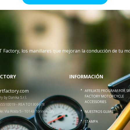
.
 Factory, los manillares que mejoran la conducciòn de tu m
ACTORY
INFORMACIÓN
rtfactory.com
AFFILIATE PROGRAM FOR S
FACTORY MOTORCYCLE
y by Danika S.r.l.
ACCESSORIES
2655510019 - REA TO1306478
e: Via Rosta 5 - 10143 Torino - Italy
NUESTROS GUIAS
STAMPA