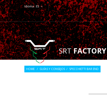
Idioma :
ES
SRT
FACTORY
HOME
/
GUÍAS Y CONSEJOS
/
SPECCHIETTI BAR END
___________