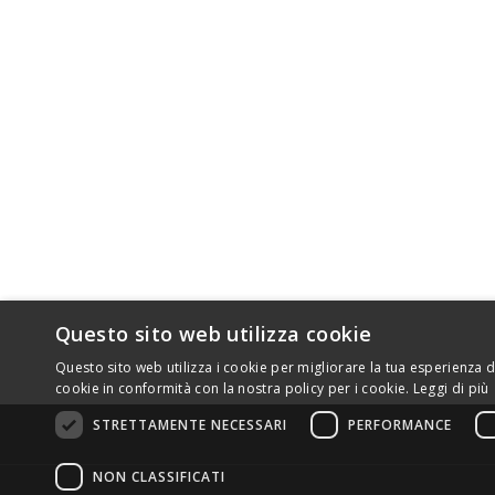
P.I. IT1
mayoría de motociclistas y motociclistas.
Sede legal
Solo el manillar SRT Factory es la solución a todo
esto.
Si tú también quieres un manillar para tu
bici que sea bonito, cómodo y que te ayude a
mejorar tu conducción, el manillar SRT Factory es
el producto que estabas buscando.
Questo sito web utilizza cookie
Questo sito web utilizza i cookie per migliorare la tua esperienza di
cookie in conformità con la nostra policy per i cookie.
Leggi di più
STRETTAMENTE NECESSARI
PERFORMANCE
NON CLASSIFICATI