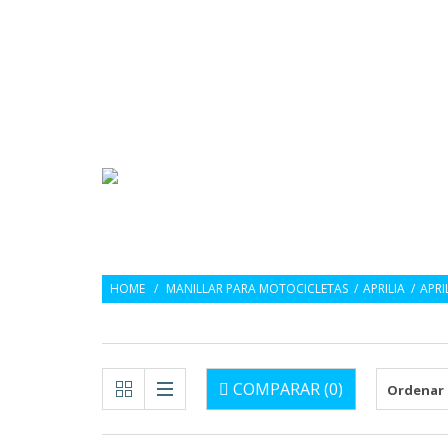
Idioma :
ES
SRT
FACTORY
HOME
/
MANILLAR PARA MOTOCICLETAS
/
APRILIA
/
APRI
COMPARAR (
0
)
Ordenar