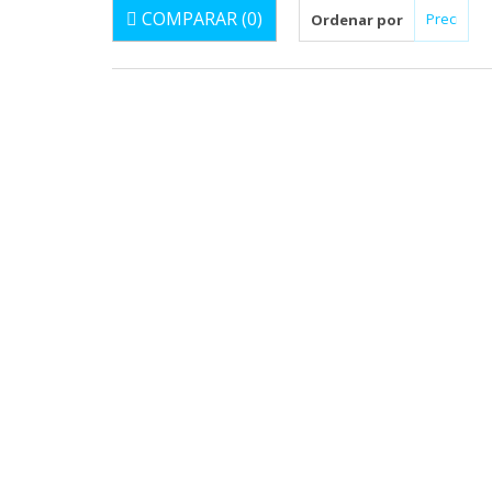
COMPARAR (
0
)
Ordenar por
SRT
MANILLAR DE MOTO
EN ERGAL
SRT F
info@s
El manillar SRT Factory es la solución ideal a los
SRT Factor
típicos problemas de conducción que aquejan a la