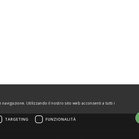
ACCESSORIES
2655510019 - REA TO1306478
e: Via Rosta 5 - 10143 Torino - Italy
NUESTROS GUIAS
STAMPA
LEGAL
ENTREGA Y DEVOLUCIONES
QUIÉN ES SRT FACTORY
MAPA DEL SITIO
.
 navigazione. Utilizzando il nostro sito web acconsenti a tutti i
TARGETING
FUNZIONALITÀ