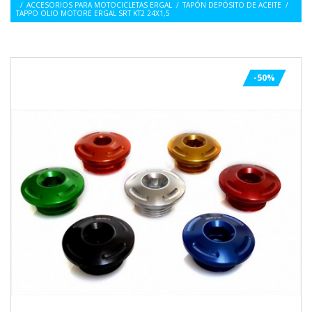
/
ACCESORIOS PARA MOTOCICLETAS ERGAL
/
TAPÓN DEPÓSITO DE ACEITE
/
TAPPO OLIO MOTORE ERGAL SRT KT2 24X1,5
-50%