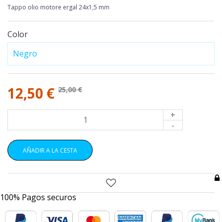
Tappo olio motore ergal 24x1,5 mm
Color
12,50 €
25,00 €
+
-
AÑADIR A LA CESTA
100% Pagos securos