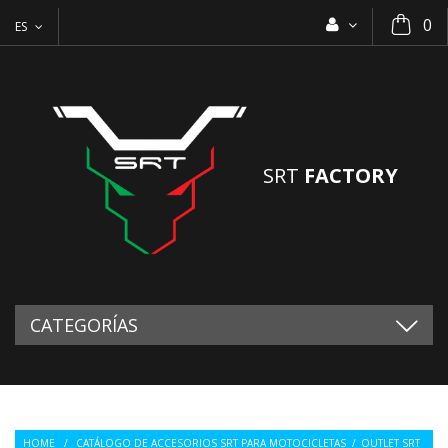
0
ES
SRT
FACTORY
CATEGORÍAS
HOME
/
CATÁLOGO DE ACCESORIOS SRT PARA MOTOCICLETAS
/
OUTLET SRT