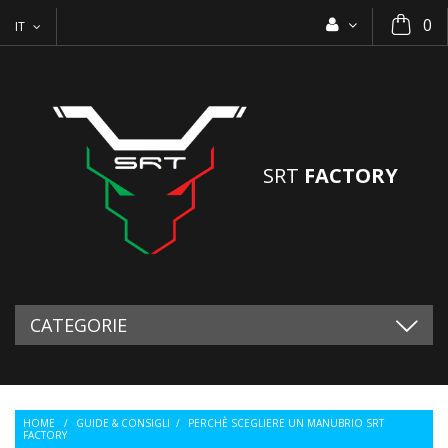
0
IT
SRT
FACTORY
CATEGORIE
HOME
/
GUIDE & CONSIGLI
/
PERCHÈ SCEGLIERE UN MANUBRIO SRT
FACTORY