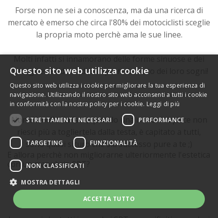
Forse non ne sei a conoscenza, ma da una ricerca di
mercato è emerso che circa l'80% dei motociclisti sceglie
la propria moto perchè ama le sue linee.
Molti infatti si innamorano delle forme sinuose e dei
Questo sito web utilizza cookie
dettagli e decidono di comprare la moto dei loro sogni!
Questo sito web utilizza i cookie per migliorare la tua esperienza di
navigazione. Utilizzando il nostro sito web acconsenti a tutti i cookie
in conformità con la nostra policy per i cookie.
Leggi di più
Non c'è nulla da fare, quando una moto ti rapisce non
STRETTAMENTE NECESSARI
PERFORMANCE
riesci più a togliertela dalla testa, è capitato a tutti,
TARGETING
FUNZIONALITÀ
sono quasi sicuro che sia successo pure a te ;)
E allora perchè non migliorarne ulteriormente l'estetica
con un manubrio SRT?
NON CLASSIFICATI
MOSTRA DETTAGLI
ACCETTA TUTTO