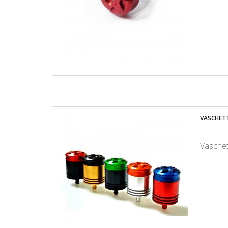
VASCHETT
Vaschett