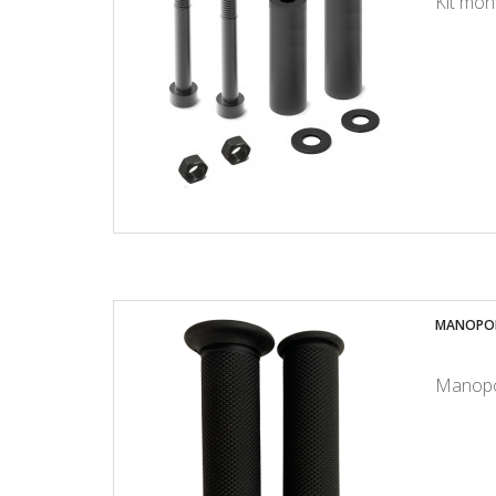
Kit mon
MANOPOL
Manopo