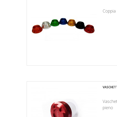
Coppia 
VASCHETTA
Vaschett
pieno