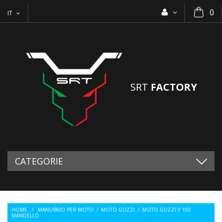
0
IT
SRT
FACTORY
CATEGORIE
HOME
/
MANUBRIO PER MOTO
/
MOTO GUZZI
/
MOTO GUZZI V 100
MANDELLO