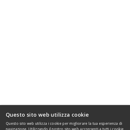
SRT FACTORY, I MANUBRI
CHE MIGLIORANO LA GUIDA
DELLA TUA MOTO.
MANUBRI MOTO
IN ERGAL
SRT FACTORY
info@srtfactory.com
INFORMAZIONI
Questo sito web utilizza cookie
.
Questo sito web utilizza i cookie per migliorare la tua esperienza di
navigazione. Utilizzando il nostro sito web acconsenti a tutti i cookie