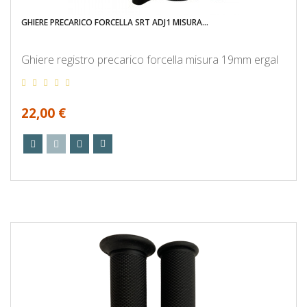
GHIERE PRECARICO FORCELLA SRT ADJ1 MISURA...
Ghiere registro precarico forcella misura 19mm ergal
22,00 €