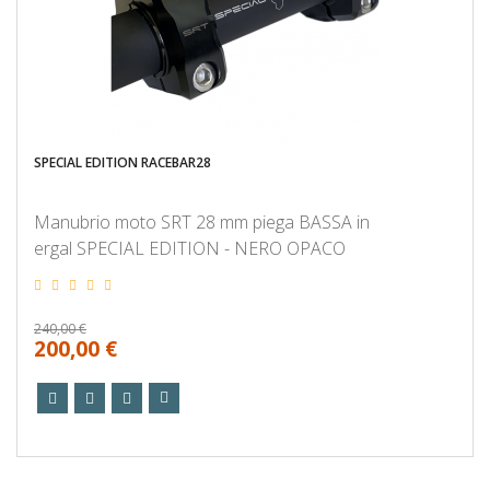
SPECIAL EDITION RACEBAR28
Manubrio moto SRT 28 mm piega BASSA in
ergal SPECIAL EDITION - NERO OPACO
240,00 €
200,00 €