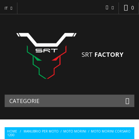
0
IT
SRT
FACTORY
CATEGORIE
HOME
/
MANUBRIO PER MOTO
/
MOTO MORINI
/
MOTO MORINI CORSARO
1200