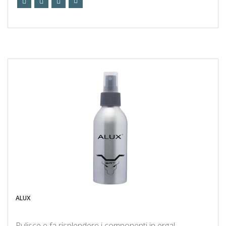
ALUX
Pulisce e fa risplendere i componenti in ergal