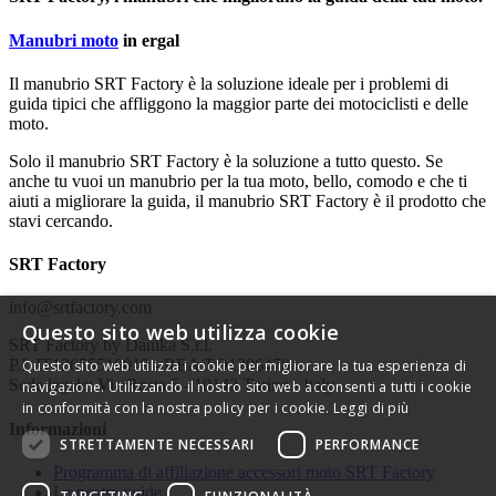
Manubri moto
in ergal
Il manubrio SRT Factory è la soluzione ideale per i problemi di
guida tipici che affliggono la maggior parte dei motociclisti e delle
moto.
Solo il manubrio SRT Factory è la soluzione a tutto questo. Se
anche tu vuoi un manubrio per la tua moto, bello, comodo e che ti
aiuti a migliorare la guida, il manubrio SRT Factory è il prodotto che
stavi cercando.
SRT Factory
info@srtfactory.com
Questo sito web utilizza cookie
SRT Factory by Danika S.r.l.
P.I. IT12655510019 - REA TO1306478
Questo sito web utilizza i cookie per migliorare la tua esperienza di
Sede legale: Via Rosta 5 - 10143 Torino - Italy
navigazione. Utilizzando il nostro sito web acconsenti a tutti i cookie
in conformità con la nostra policy per i cookie.
Leggi di più
Informazioni
STRETTAMENTE NECESSARI
PERFORMANCE
Programma di affiliazione accessori moto SRT Factory
Le nostre guide