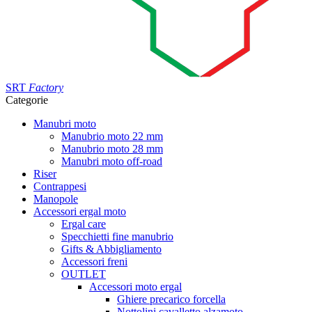
SRT
Factory
Categorie
Manubri moto
Manubrio moto 22 mm
Manubrio moto 28 mm
Manubri moto off-road
Riser
Contrappesi
Manopole
Accessori ergal moto
Ergal care
Specchietti fine manubrio
Gifts & Abbigliamento
Accessori freni
OUTLET
Accessori moto ergal
Ghiere precarico forcella
Nottolini cavalletto alzamoto