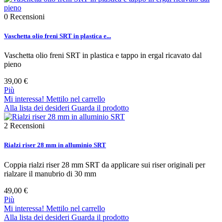
0
Recensioni
Vaschetta olio freni SRT in plastica e...
Vaschetta olio freni SRT in plastica e tappo in ergal ricavato dal
pieno
39,00 €
Più
Mi interessa! Mettilo nel carrello
Alla lista dei desideri
Guarda il prodotto
2
Recensioni
Rialzi riser 28 mm in alluminio SRT
Coppia rialzi riser 28 mm SRT da applicare sui riser originali per
rialzare il manubrio di 30 mm
49,00 €
Più
Mi interessa! Mettilo nel carrello
Alla lista dei desideri
Guarda il prodotto