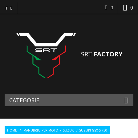
0
IT
SRT
FACTORY
CATEGORIE
HOME
/
MANUBRIO PER MOTO
/
SUZUKI
/
SUZUKI GSX-S 750