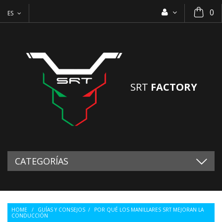
0
ES
SRT
FACTORY
CATEGORÍAS
HOME
/
GUÍAS Y CONSEJOS
/
POR QUÉ LOS MANILLARES SRT MEJORAN LA
CONDUCCIÓN