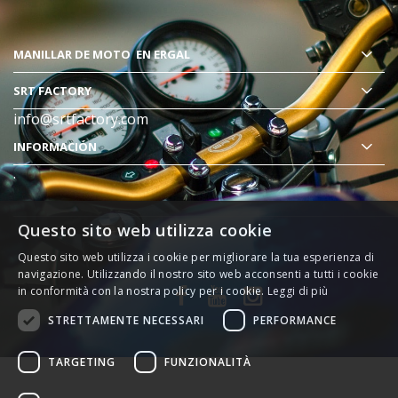
MANILLAR DE MOTO
EN ERGAL
SRT FACTORY
info@srtfactory.com
INFORMACIÓN
.
Questo sito web utilizza cookie
Questo sito web utilizza i cookie per migliorare la tua esperienza di
navigazione. Utilizzando il nostro sito web acconsenti a tutti i cookie
in conformità con la nostra policy per i cookie.
Leggi di più
STRETTAMENTE NECESSARI
PERFORMANCE
TARGETING
FUNZIONALITÀ