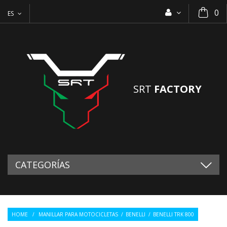
0
ES
SRT
FACTORY
CATEGORÍAS
HOME
/
MANILLAR PARA MOTOCICLETAS
/
BENELLI
/
BENELLI TRK 800