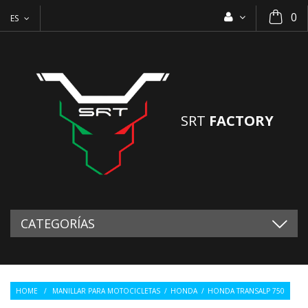
0
ES
SRT
FACTORY
CATEGORÍAS
HOME
/
MANILLAR PARA MOTOCICLETAS
/
HONDA
/
HONDA TRANSALP 750