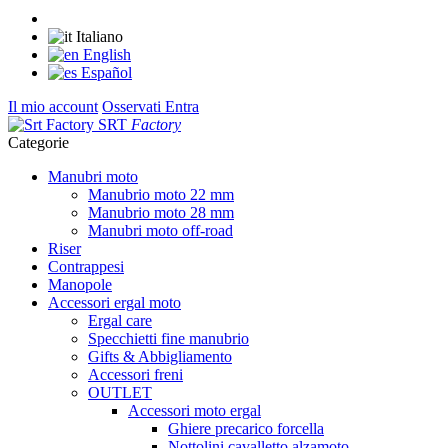
Italiano
English
Español
Il mio account
Osservati
Entra
SRT
Factory
Categorie
Manubri moto
Manubrio moto 22 mm
Manubrio moto 28 mm
Manubri moto off-road
Riser
Contrappesi
Manopole
Accessori ergal moto
Ergal care
Specchietti fine manubrio
Gifts & Abbigliamento
Accessori freni
OUTLET
Accessori moto ergal
Ghiere precarico forcella
Nottolini cavalletto alzamoto