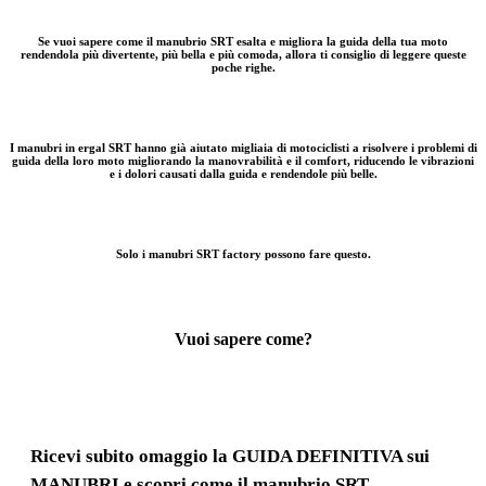
.
Se vuoi sapere come il manubrio SRT esalta e migliora la guida della tua moto
rendendola più divertente, più bella e più comoda, allora ti consiglio di leggere queste
poche righe.
.
I manubri in ergal SRT hanno già aiutato migliaia di motociclisti a risolvere i problemi di
guida della loro moto migliorando la manovrabilità e il comfort, riducendo le vibrazioni
e i dolori causati dalla guida e rendendole più belle.
.
Solo i manubri SRT factory possono fare questo.
.
Vuoi sapere come?
Ricevi subito omaggio la GUIDA DEFINITIVA sui
MANUBRI e scopri come il manubrio SRT