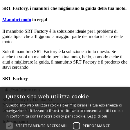
SRT Factory, i manubri che migliorano la guida della tua moto.
Manubri moto
in ergal
Il manubrio SRT Factory è la soluzione ideale per i problemi di
guida tipici che affliggono la maggior parte dei motociclisti e delle
moto.
Solo il manubrio SRT Factory è la soluzione a tutto questo. Se
anche tu vuoi un manubrio per la tua moto, bello, comodo e che ti
aiuti a migliorare la guida, il manubrio SRT Factory è il prodotto che
stavi cercando.
SRT Factory
info@srtfactory.com
Questo sito web utilizza cookie
SRT Factory by Danika S.r.l.
P.I. IT12655510019 - REA TO1306478
Questo sito web utilizza i cookie per migliorare la tua esperienza di
Sede legale: Via Rosta 5 - 10143 Torino - Italy
navigazione. Utilizzando il nostro sito web acconsenti a tutti i cookie
in conformità con la nostra policy per i cookie.
Leggi di più
Informazioni
STRETTAMENTE NECESSARI
PERFORMANCE