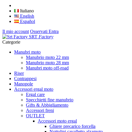
Italiano
English
Español
Il mio account
Osservati
Entra
SRT
Factory
Categorie
Manubri moto
Manubrio moto 22 mm
Manubrio moto 28 mm
Manubri moto off-road
Riser
Contrappesi
Manopole
Accessori ergal moto
Ergal care
Specchietti fine manubrio
Gifts & Abbigliamento
Accessori freni
OUTLET
Accessori moto ergal
Ghiere precarico forcella
Nottolini cavalletto alzamoto