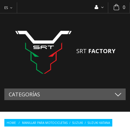
0
ES
SRT
FACTORY
CATEGORÍAS
HOME
/
MANILLAR PARA MOTOCICLETAS
/
SUZUKI
/
SUZUKI KATANA