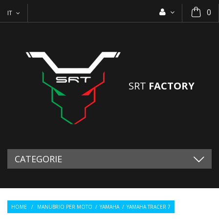
0
IT
SRT
FACTORY
CATEGORIE
HOME
/
MANUBRIO PER MOTO
/
YAMAHA
/
YAMAHA TRACER 7