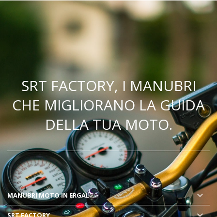
SRT FACTORY, I MANUBRI
CHE MIGLIORANO LA GUIDA
DELLA TUA MOTO.
MANUBRI MOTO
IN ERGAL
SRT FACTORY