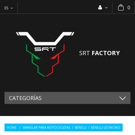
0
ES
SRT
FACTORY
CATEGORÍAS
HOME
/
MANILLAR PARA MOTOCICLETAS
/
BENELLI
/
BENELLI LEONCINO