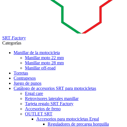
SRT
Factory
Categorías
Manillar de la motocicleta
Manillar moto 22 mm
Manillar moto 28 mm
Manillar off-road
Torretas
Contrapesos
Juego de punos
Catálogo de accesorios SRT para motocicletas
Ergal care
Retrovisores laterales manillar
Tarjeta regalo SRT Factory
Accesorios de freno
OUTLET SRT
Accesorios para motocicletas Ergal
Reguladores de precarga horquilla