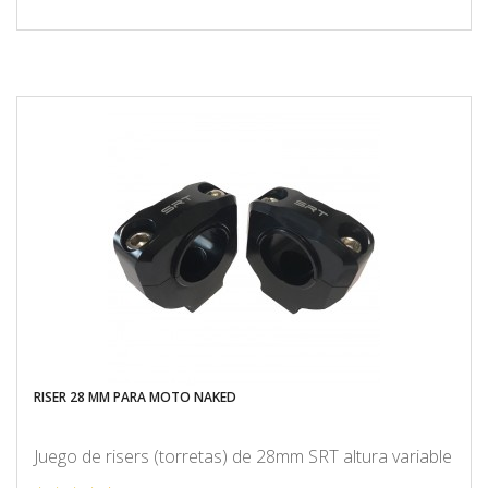
RISER 28 MM PARA MOTO NAKED
Juego de risers (torretas) de 28mm SRT altura variable