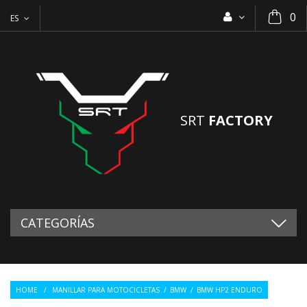
0
ES
SRT
FACTORY
CATEGORÍAS
HOME
/
MANILLAR PARA MOTOCICLETAS
/
BMW
/
BMW HP2 ENDURO