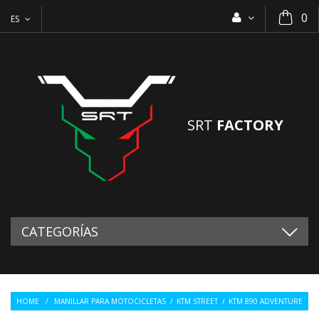
0
ES
SRT
FACTORY
CATEGORÍAS
HOME
/
MANILLAR PARA MOTOCICLETAS
/
KTM STREET
/
KTM 890 ADVENTURE