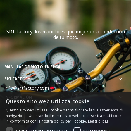
SRT Factory, los manillares que mejoran la conducciòn
de tu moto.
MANILLAR DE MOTO
EN ERGAL
SRT FACTORY
info@srtfactory.com
INFORMACIÓN
Questo sito web utilizza cookie
.
Questo sito web utilizza i cookie per migliorare la tua esperienza di
navigazione. Utilizzando il nostro sito web acconsenti a tutti i cookie
in conformità con la nostra policy per i cookie.
Leggi di più
STRETTAMENTE NECESSARI
PERFORMANCE