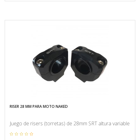
RISER 28 MM PARA MOTO NAKED
Juego de risers (torretas) de 28mm SRT altura variable