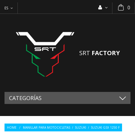
0
ES
SRT
FACTORY
CATEGORÍAS
HOME
/
MANILLAR PARA MOTOCICLETAS
/
SUZUKI
/
SUZUKI GSX 1250 F