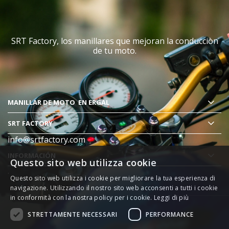
SRT Factory, los manillares que mejoran la conducciòn
de tu moto.
MANILLAR DE MOTO
EN ERGAL
SRT FACTORY
info@srtfactory.com
INFORMACIÓN
Questo sito web utilizza cookie
.
Questo sito web utilizza i cookie per migliorare la tua esperienza di
navigazione. Utilizzando il nostro sito web acconsenti a tutti i cookie
in conformità con la nostra policy per i cookie.
Leggi di più
STRETTAMENTE NECESSARI
PERFORMANCE