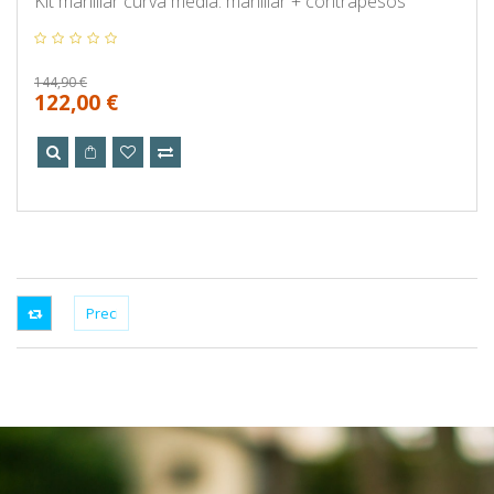
Kit manillar curva media: manillar + contrapesos
144,90 €
122,00 €