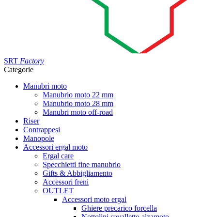
SRT
Factory
Categorie
Manubri moto
Manubrio moto 22 mm
Manubrio moto 28 mm
Manubri moto off-road
Riser
Contrappesi
Manopole
Accessori ergal moto
Ergal care
Specchietti fine manubrio
Gifts & Abbigliamento
Accessori freni
OUTLET
Accessori moto ergal
Ghiere precarico forcella
Nottolini cavalletto alzamoto