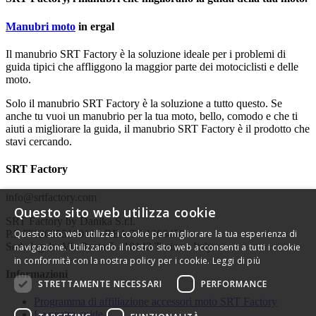
Manubri moto
in ergal
Il manubrio SRT Factory è la soluzione ideale per i problemi di
guida tipici che affliggono la maggior parte dei motociclisti e delle
moto.
Solo il manubrio SRT Factory è la soluzione a tutto questo. Se
anche tu vuoi un manubrio per la tua moto, bello, comodo e che ti
aiuti a migliorare la guida, il manubrio SRT Factory è il prodotto che
stavi cercando.
SRT Factory
info@srtfactory.com
Questo sito web utilizza cookie
SRT Factory by Danika S.r.l.
P.I. IT12655510019 - REA TO1306478
Questo sito web utilizza i cookie per migliorare la tua esperienza di
Sede legale: Via Rosta 5 - 10143 Torino - Italy
navigazione. Utilizzando il nostro sito web acconsenti a tutti i cookie
in conformità con la nostra policy per i cookie.
Leggi di più
Informazioni
STRETTAMENTE NECESSARI
PERFORMANCE
Programma di affiliazione accessori moto SRT Factory
Le nostre guide