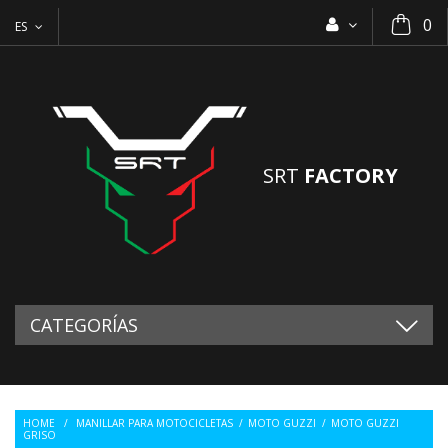
0
ES
SRT
FACTORY
CATEGORÍAS
HOME
/
MANILLAR PARA MOTOCICLETAS
/
MOTO GUZZI
/
MOTO GUZZI
GRISO