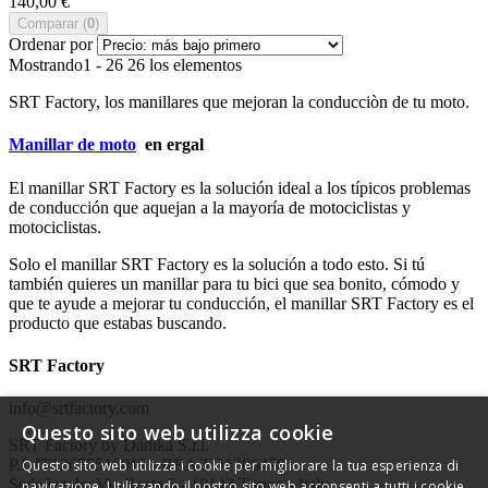
140,00 €
Comparar (
0
)
Ordenar por
Mostrando1 - 26 26 los elementos
SRT Factory, los manillares que mejoran la conducciòn de tu moto.
Manillar de moto
en ergal
El manillar SRT Factory es la solución ideal a los típicos problemas
de conducción que aquejan a la mayoría de motociclistas y
motociclistas.
Solo el manillar SRT Factory es la solución a todo esto.
Si tú
también quieres un manillar para tu bici que sea bonito, cómodo y
que te ayude a mejorar tu conducción, el manillar SRT Factory es el
producto que estabas buscando.
SRT Factory
info@srtfactory.com
Questo sito web utilizza cookie
SRT Factory by Danika S.r.l.
P.I. IT12655510019 - REA TO1306478
Questo sito web utilizza i cookie per migliorare la tua esperienza di
Sede legale: Via Rosta 5 - 10143 Torino - Italy
navigazione. Utilizzando il nostro sito web acconsenti a tutti i cookie