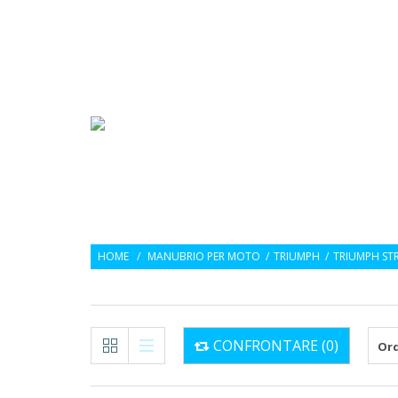
Language :
IT
SRT
FACTORY
HOME
/
MANUBRIO PER MOTO
/
TRIUMPH
/
TRIUMPH ST
CONFRONTARE (
0
)
Ord