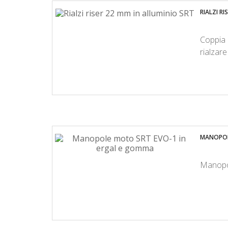
RIALZI RI
Coppia r
rialzar
MANOPOL
Manopol