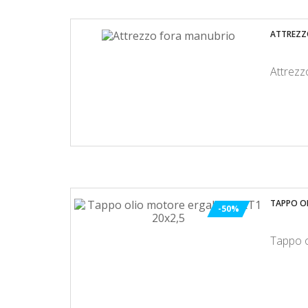
ATTREZZ
Attrezz
TAPPO OL
-50%
Tappo o