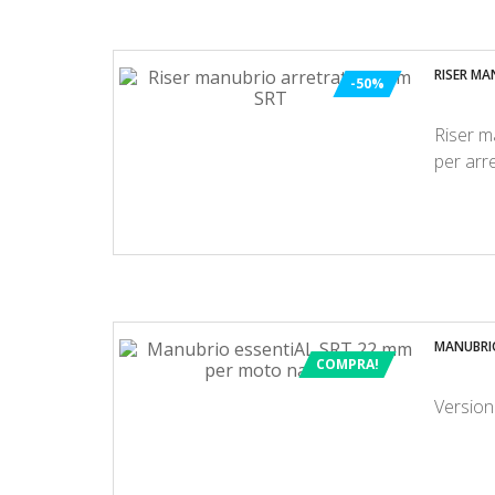
RISER MA
-50%
Riser ma
per arr
MANUBRIO
COMPRA!
Version