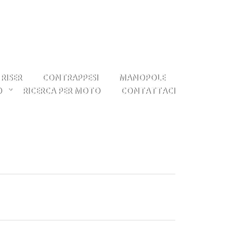
0
Il mio account
Osservati
Entra
RISER
CONTRAPPESI
MANOPOLE
O
RICERCA PER MOTO
CONTATTACI