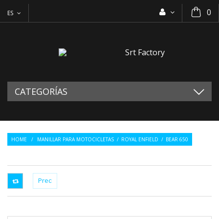
0
ES
CATEGORÍAS
HOME
/
MANILLAR PARA MOTOCICLETAS
/
ROYAL ENFIELD
/
BEAR 650