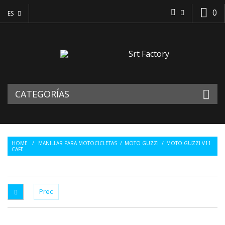
0
ES
CATEGORÍAS
HOME
/
MANILLAR PARA MOTOCICLETAS
/
MOTO GUZZI
/
MOTO GUZZI V11
CAFE